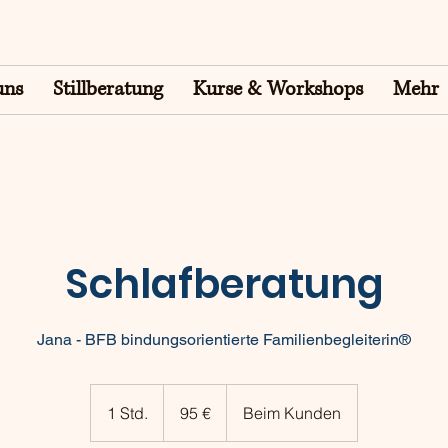
uns
Stillberatung
Kurse & Workshops
Mehr
Schlafberatung
Jana - BFB bindungsorientierte Familienbegleiterin®
95
Euro
1 Std.
1
95 €
Beim Kunden
S