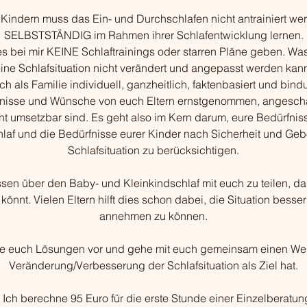
: Kindern muss das Ein- und Durchschlafen nicht antrainiert wer
SELBSTSTÄNDIG im Rahmen ihrer Schlafentwicklung lernen.
 bei mir KEINE Schlaftrainings oder starren Pläne geben. Was 
ine Schlafsituation nicht verändert und angepasst werden kan
ch als Familie individuell, ganzheitlich, faktenbasiert und bindu
nisse und Wünsche von euch Eltern ernstgenommen, angescha
ht umsetzbar sind. Es geht also im Kern darum, eure Bedürfni
laf und die Bedürfnisse eurer Kinder nach Sicherheit und Gebo
Schlafsituation zu berücksichtigen.
issen über den Baby- und Kleinkindschlaf mit euch zu teilen, da
könnt. Vielen Eltern hilft dies schon dabei, die Situation besse
annehmen zu können.
ge euch Lösungen vor und gehe mit euch gemeinsam einen Weg
Veränderung/Verbesserung der Schlafsituation als Ziel hat.
 Ich berechne 95 Euro für die erste Stunde einer Einzelberatu