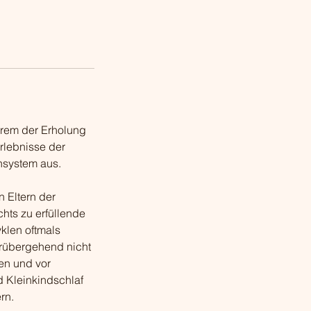
erem der Erholung
rlebnisse der
nsystem aus.
n Eltern der
hts zu erfüllende
klen oftmals
orübergehend nicht
en und vor
d Kleinkindschlaf
rn.