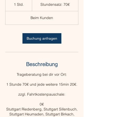
70€
1 Std.
1
Stundensatz: 70€
S
t
Beim Kunden
d
Buchung anfragen
Beschreibung
Trageberatung bei dir vor Ort:
1 Stunde 70€ und jede weitere 15min 20€.
zzgl. Fahrtkostenpauschale:
​0€
Stuttgart Riedenberg, Stuttgart Sillenbuch,
Stuttgart Heumaden, Stuttgart Birkach,