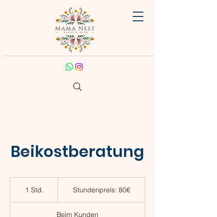
Beikostberatung
Stundenpreis:
80€
1 Std.
1
Stundenpreis: 80€
S
t
Beim Kunden