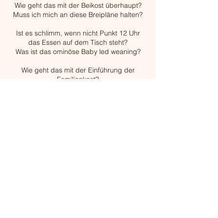
Wie geht das mit der Beikost überhaupt?
Muss ich mich an diese Breipläne halten?
Ist es schlimm, wenn nicht Punkt 12 Uhr
das Essen auf dem Tisch steht?
Was ist das ominöse Baby led weaning?
Wie geht das mit der Einführung der
Familienkost?
Mit all diesen Fragen bist du nicht alleine!
Melde dich gerne und wir können das auch
kurz z.B. telefonisch durchgehen und alle
Fragen klären, sodass du bestens für eine
stressfreie Beikostzeit gewappnet bist!
Kontaktformular zur Anmeldung